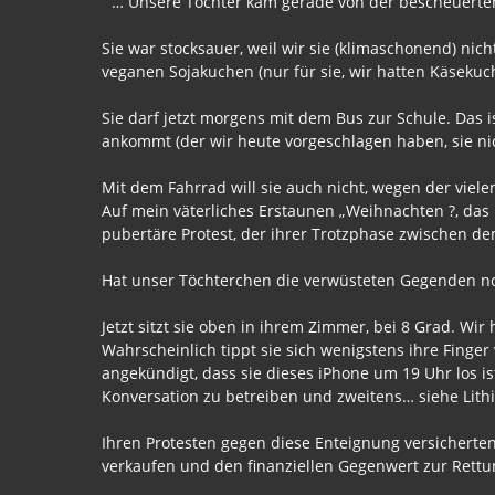
” … Unsere Tochter kam gerade von der bescheuerte
Sie war stocksauer, weil wir sie (klimaschonend) n
veganen Sojakuchen (nur für sie, wir hatten Käsek
Sie darf jetzt morgens mit dem Bus zur Schule. Das i
ankommt (der wir heute vorgeschlagen haben, sie nic
Mit dem Fahrrad will sie auch nicht, wegen der viel
Auf mein väterliches Erstaunen „Weihnachten ?, das i
pubertäre Protest, der ihrer Trotzphase zwischen dem
Hat unser Töchterchen die verwüsteten Gegenden noc
Jetzt sitzt sie oben in ihrem Zimmer, bei 8 Grad. W
Wahrscheinlich tippt sie sich wenigstens ihre Finge
angekündigt, dass sie dieses iPhone um 19 Uhr los i
Konversation zu betreiben und zweitens… siehe Lit
Ihren Protesten gegen diese Enteignung versicherten
verkaufen und den finanziellen Gegenwert zur Ret