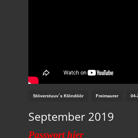
Stöverstuuv´s Klöndöör
Freimaurer
04-
September 2019
Pass
wort hier