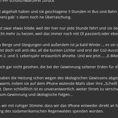
n FFF Schulschwänzerei zurück.
icht abgeholt haben und sie geschlagene 3 Stunden in Bus und Ba
uchen) gab´s dann noch ne Überraschung.
st zwar etwas blöde, weil der hier nur jede Stunde fährt und sie 
ht mehr zu heizen, weil das immer noch mit Öl passiert) oder eben
en Berge und Steigungen und außerdem ist ja bald Winter…, es sei
st doch voll anti-öko, all die bunten Lichter und erst der Co2-Aus
 2. und 3. Lebensjahr erstaunlich ähnelte. Und wie jetzt…. „E-Bike
h gar nicht gesehen, die bei der Gewinnung seltener Erden für d
ir haben die Heizung schon wegen des ökologischen Gewissens abges
r warm, indem sie auf dem iPhone wütende Mails über ihre „Scheiß 
st. Denn schließlich ist es unverantwortlich, weiter Strom zu ver
hium-Gewinnung und ökologische Folgen…
 wir mit ruhiger Stimme, dass wir das iPhone entweder direkt an h
tung des südamerikanischen Regenwaldes spenden würden.