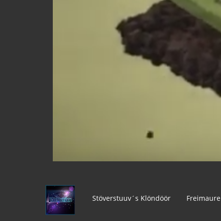
Stöverstuuv´s Klöndöör
Freimaure