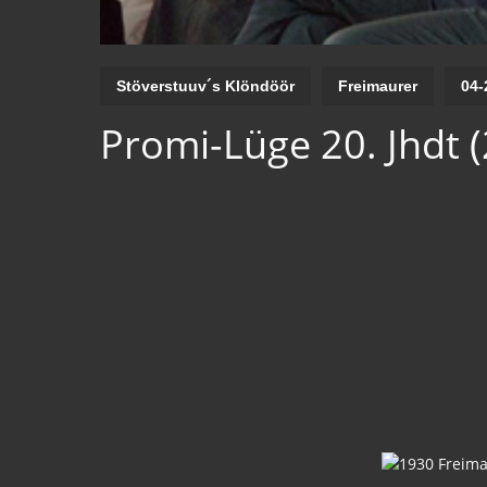
Stöverstuuv´s Klöndöör
Freimaurer
04-
Promi-Lüge 20. Jhdt (